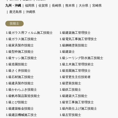
九州・沖縄
福岡県
佐賀県
長崎県
熊本県
大分県
宮崎県
鹿児島県
沖縄県
技能士
１級ガラス用フィルム施工技能士
１級建築施工管理技士
１級ガラス施工技能士
１級電気工事施工管理技士
１級家具製作技能士
１級鋼橋塗装技能士
１級型枠施工技能士
１級建築士
１級サッシ施工技能士
１級シーリング防水施工技能士
１級造園技能士
１級土木施工管理技術士
１級さく井技能士
１級造園施工管理技士
１級石材施工技能士
１級管更生主任技術者
１級建具製作技能士
１級壁装技能士
１級かわらぶき技能士
１級鉄工技能士
１級帆布製品製造技能士
１級建築大工技能士
１級とび技能士
１級管工事施工管理技士
１級建築板金技能士
１級内装仕上げ施工技能士
１級建設機械施工技士
１級左官技能士