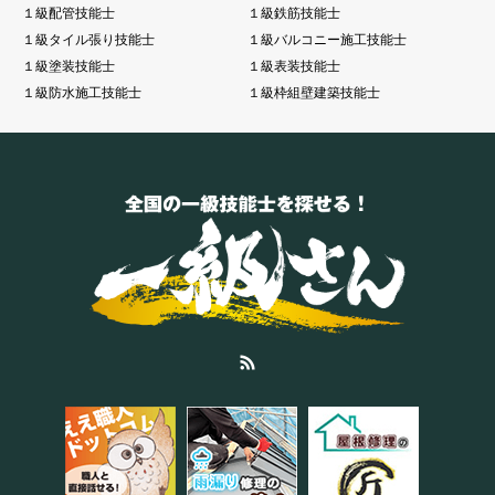
１級配管技能士
１級鉄筋技能士
１級タイル張り技能士
１級バルコニー施工技能士
１級塗装技能士
１級表装技能士
１級防水施工技能士
１級枠組壁建築技能士
RSS