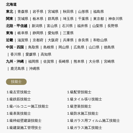
北海道
東北
青森県
岩手県
宮城県
秋田県
山形県
福島県
関東
茨城県
栃木県
群馬県
埼玉県
千葉県
東京都
神奈川県
北陸・甲信越
新潟県
富山県
石川県
福井県
山梨県
長野県
東海
岐阜県
静岡県
愛知県
三重県
近畿
滋賀県
京都府
大阪府
兵庫県
奈良県
和歌山県
中国・四国
鳥取県
島根県
岡山県
広島県
山口県
徳島県
香川県
愛媛県
高知県
九州・沖縄
福岡県
佐賀県
長崎県
熊本県
大分県
宮崎県
鹿児島県
沖縄県
技能士
１級左官技能士
１級配管技能士
１級鉄筋技能士
１級タイル張り技能士
１級バルコニー施工技能士
１級塗装技能士
１級表装技能士
１級防水施工技能士
１級枠組壁建築技能士
１級ガラス用フィルム施工技能士
１級建築施工管理技士
１級ガラス施工技能士