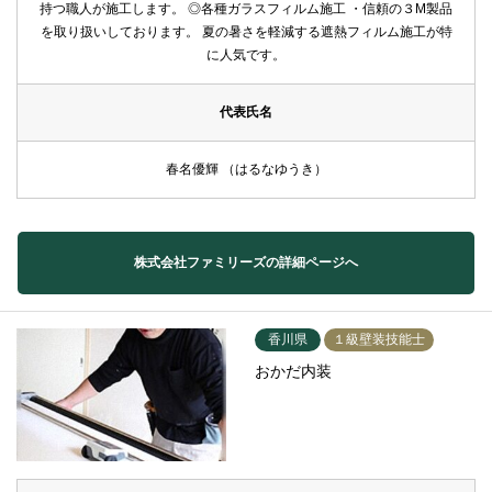
持つ職人が施工します。 ◎各種ガラスフィルム施工 ・信頼の３M製品
を取り扱いしております。 夏の暑さを軽減する遮熱フィルム施工が特
に人気です。
代表氏名
春名優輝 （はるなゆうき）
株式会社ファミリーズの詳細ページへ
香川県
１級壁装技能士
おかだ内装