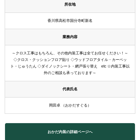
所在地
香川県高松市国分寺町新名
業務内容
～クロス工事はもちろん、その他内装工事は全てお任せください！～
◇クロス・クッションフロア貼り ◇ウッドフロアタイル・カーペッ
ト・じゅうたん ◇ダイノックシート・網戸張り替え etc ☆内装工事以
外のご相談も承っております～
代表氏名
岡田卓 （おかだすぐる）
おかだ内装の詳細ページへ