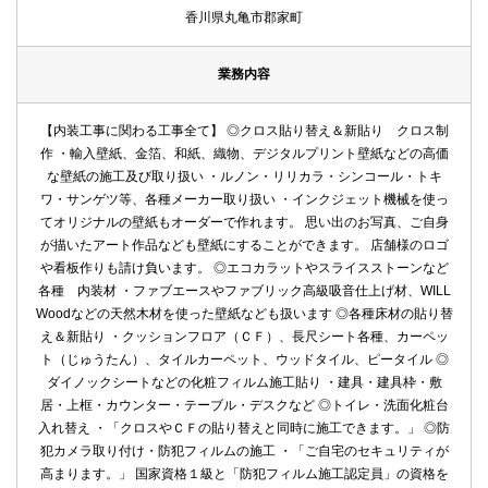
香川県丸亀市郡家町
業務内容
【内装工事に関わる工事全て】 ◎クロス貼り替え＆新貼り クロス制
作 ・輸入壁紙、金箔、和紙、織物、デジタルプリント壁紙などの高価
な壁紙の施工及び取り扱い ・ルノン・リリカラ・シンコール・トキ
ワ・サンゲツ等、各種メーカー取り扱い ・インクジェット機械を使っ
てオリジナルの壁紙もオーダーで作れます。 思い出のお写真、ご自身
が描いたアート作品なども壁紙にすることができます。 店舗様のロゴ
や看板作りも請け負います。 ◎エコカラットやスライスストーンなど
各種 内装材 ・ファブエースやファブリック高級吸音仕上げ材、WILL
Woodなどの天然木材を使った壁紙なども扱います ◎各種床材の貼り替
え＆新貼り ・クッションフロア（ＣＦ）、長尺シート各種、カーペッ
ト（じゅうたん）、タイルカーペット、ウッドタイル、ピータイル ◎
ダイノックシートなどの化粧フィルム施工貼り ・建具・建具枠・敷
居・上框・カウンター・テーブル・デスクなど ◎トイレ・洗面化粧台
入れ替え ・「クロスやＣＦの貼り替えと同時に施工できます。」 ◎防
犯カメラ取り付け・防犯フィルムの施工 ・「ご自宅のセキュリティが
高まります。」 国家資格１級と「防犯フィルム施工認定員」の資格を