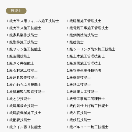
技能士
１級ガラス用フィルム施工技能士
１級建築施工管理技士
１級ガラス施工技能士
１級電気工事施工管理技士
１級家具製作技能士
１級鋼橋塗装技能士
１級型枠施工技能士
１級建築士
１級サッシ施工技能士
１級シーリング防水施工技能士
１級造園技能士
１級土木施工管理技術士
１級さく井技能士
１級造園施工管理技士
１級石材施工技能士
１級管更生主任技術者
１級建具製作技能士
１級壁装技能士
１級かわらぶき技能士
１級鉄工技能士
１級帆布製品製造技能士
１級建築大工技能士
１級とび技能士
１級管工事施工管理技士
１級建築板金技能士
１級内装仕上げ施工技能士
１級建設機械施工技士
１級左官技能士
１級配管技能士
１級鉄筋技能士
１級タイル張り技能士
１級バルコニー施工技能士