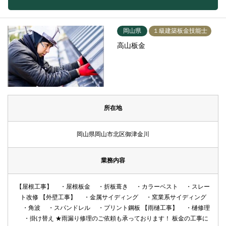
岡山県
１級建築板金技能士
高山板金
所在地
岡山県岡山市北区御津金川
業務内容
【屋根工事】 ・屋根板金 ・折板葺き ・カラーベスト ・スレー
ト改修 【外壁工事】 ・金属サイディング ・窯業系サイディング
・角波 ・スパンドレル ・プリント鋼板 【雨樋工事】 ・樋修理
・掛け替え ★雨漏り修理のご依頼も承っております！ 板金の工事に