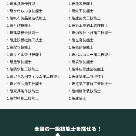
１級建具製作技能士
１級壁装技能士
１級かわらぶき技能士
１級鉄工技能士
１級帆布製品製造技能士
１級建築大工技能士
１級とび技能士
１級管工事施工管理技士
１級建築板金技能士
１級内装仕上げ施工技能士
１級建設機械施工技士
１級左官技能士
１級配管技能士
１級鉄筋技能士
１級タイル張り技能士
１級バルコニー施工技能士
１級塗装技能士
１級表装技能士
１級防水施工技能士
１級枠組壁建築技能士
１級ガラス用フィルム施工技能士
１級建築施工管理技士
１級ガラス施工技能士
１級電気工事施工管理技士
１級家具製作技能士
１級鋼橋塗装技能士
１級型枠施工技能士
１級建築士