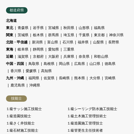
都道府県
北海道
東北
青森県
岩手県
宮城県
秋田県
山形県
福島県
関東
茨城県
栃木県
群馬県
埼玉県
千葉県
東京都
神奈川県
北陸・甲信越
新潟県
富山県
石川県
福井県
山梨県
長野県
東海
岐阜県
静岡県
愛知県
三重県
近畿
滋賀県
京都府
大阪府
兵庫県
奈良県
和歌山県
中国・四国
鳥取県
島根県
岡山県
広島県
山口県
徳島県
香川県
愛媛県
高知県
九州・沖縄
福岡県
佐賀県
長崎県
熊本県
大分県
宮崎県
鹿児島県
沖縄県
技能士
１級サッシ施工技能士
１級シーリング防水施工技能士
１級造園技能士
１級土木施工管理技術士
１級さく井技能士
１級造園施工管理技士
１級石材施工技能士
１級管更生主任技術者