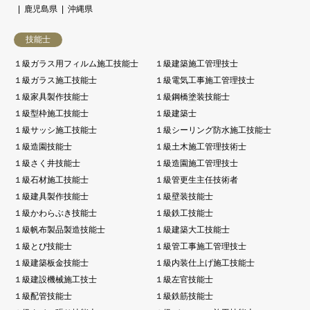
鹿児島県
沖縄県
技能士
１級ガラス用フィルム施工技能士
１級建築施工管理技士
１級ガラス施工技能士
１級電気工事施工管理技士
１級家具製作技能士
１級鋼橋塗装技能士
１級型枠施工技能士
１級建築士
１級サッシ施工技能士
１級シーリング防水施工技能士
１級造園技能士
１級土木施工管理技術士
１級さく井技能士
１級造園施工管理技士
１級石材施工技能士
１級管更生主任技術者
１級建具製作技能士
１級壁装技能士
１級かわらぶき技能士
１級鉄工技能士
１級帆布製品製造技能士
１級建築大工技能士
１級とび技能士
１級管工事施工管理技士
１級建築板金技能士
１級内装仕上げ施工技能士
１級建設機械施工技士
１級左官技能士
１級配管技能士
１級鉄筋技能士