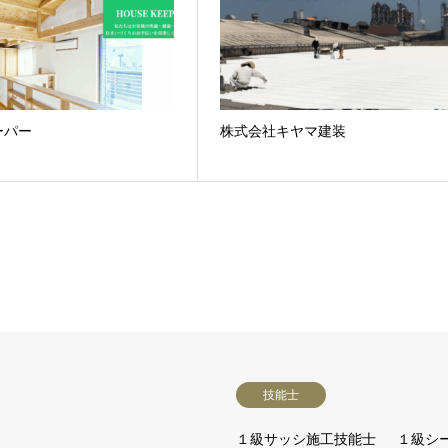
ーパー
株式会社キヤマ建装
技能士
１級サッシ施工技能士
１級シ