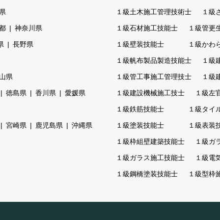
県
１級土木施工管理技術士
１級
都
神奈川県
１級石材施工技能士
１級管更
県
長野県
１級壁装技能士
１級かわ
１級帆布製品製造技能士
１級
山県
１級管工事施工管理技士
１級
徳島県
香川県
愛媛県
１級建設機械施工技士
１級左
１級鉄筋技能士
１級タイ
宮崎県
鹿児島県
沖縄県
１級塗装技能士
１級表装
１級枠組壁建築技能士
１級ガ
１級ガラス施工技能士
１級電
１級鋼橋塗装技能士
１級型枠