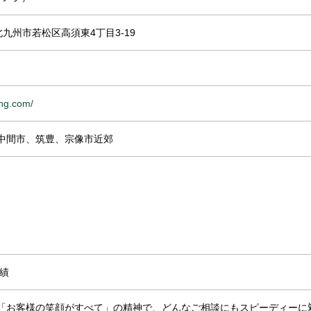
県北九州市若松区高須東4丁目3-19
ing.com/
中間市、筑豊、宗像市近郊
実績
「お客様の笑顔がすべて」の精神で、どんなご相談にもスピーディーに