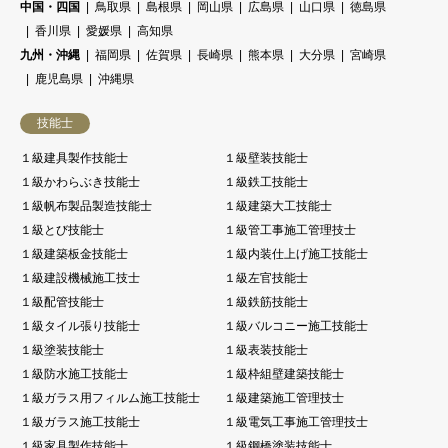
中国・四国
鳥取県
島根県
岡山県
広島県
山口県
徳島県
香川県
愛媛県
高知県
九州・沖縄
福岡県
佐賀県
長崎県
熊本県
大分県
宮崎県
鹿児島県
沖縄県
技能士
１級建具製作技能士
１級壁装技能士
１級かわらぶき技能士
１級鉄工技能士
１級帆布製品製造技能士
１級建築大工技能士
１級とび技能士
１級管工事施工管理技士
１級建築板金技能士
１級内装仕上げ施工技能士
１級建設機械施工技士
１級左官技能士
１級配管技能士
１級鉄筋技能士
１級タイル張り技能士
１級バルコニー施工技能士
１級塗装技能士
１級表装技能士
１級防水施工技能士
１級枠組壁建築技能士
１級ガラス用フィルム施工技能士
１級建築施工管理技士
１級ガラス施工技能士
１級電気工事施工管理技士
１級家具製作技能士
１級鋼橋塗装技能士