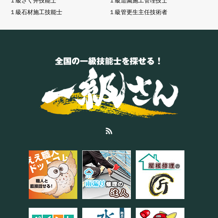
１級さく井技能士
１級造園施工管理技士
１級石材施工技能士
１級管更生主任技術者
RSS