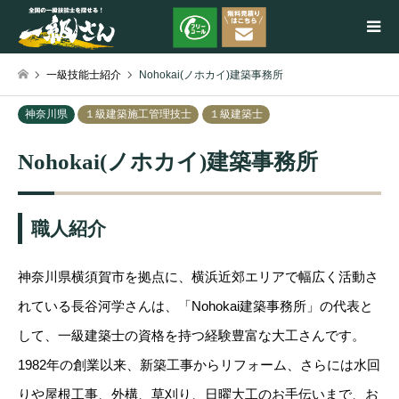
一級技能士紹介
Nohokai(ノホカイ)建築事務所
検索
神奈川県
１級建築施工管理技士
１級建築士
Nohokai(ノホカイ)建築事務所
職人紹介
神奈川県横須賀市を拠点に、横浜近郊エリアで幅広く活動さ
れている長谷河学さんは、「Nohokai建築事務所」の代表と
して、一級建築士の資格を持つ経験豊富な大工さんです。
1982年の創業以来、新築工事からリフォーム、さらには水回
りや屋根工事、外構、草刈り、日曜大工のお手伝いまで、お