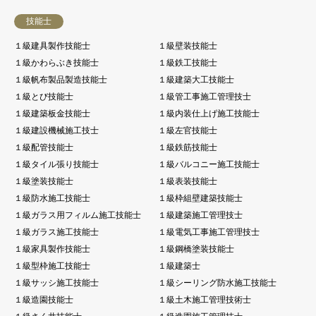
技能士
１級建具製作技能士
１級壁装技能士
１級かわらぶき技能士
１級鉄工技能士
１級帆布製品製造技能士
１級建築大工技能士
１級とび技能士
１級管工事施工管理技士
１級建築板金技能士
１級内装仕上げ施工技能士
１級建設機械施工技士
１級左官技能士
１級配管技能士
１級鉄筋技能士
１級タイル張り技能士
１級バルコニー施工技能士
１級塗装技能士
１級表装技能士
１級防水施工技能士
１級枠組壁建築技能士
１級ガラス用フィルム施工技能士
１級建築施工管理技士
１級ガラス施工技能士
１級電気工事施工管理技士
１級家具製作技能士
１級鋼橋塗装技能士
１級型枠施工技能士
１級建築士
１級サッシ施工技能士
１級シーリング防水施工技能士
１級造園技能士
１級土木施工管理技術士