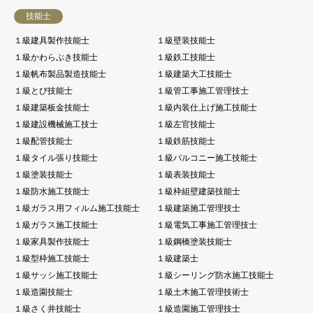
技能士
１級建具製作技能士
１級壁装技能士
１級かわらぶき技能士
１級鉄工技能士
１級帆布製品製造技能士
１級建築大工技能士
１級とび技能士
１級管工事施工管理技士
１級建築板金技能士
１級内装仕上げ施工技能士
１級建設機械施工技士
１級左官技能士
１級配管技能士
１級鉄筋技能士
１級タイル張り技能士
１級バルコニー施工技能士
１級塗装技能士
１級表装技能士
１級防水施工技能士
１級枠組壁建築技能士
１級ガラス用フィルム施工技能士
１級建築施工管理技士
１級ガラス施工技能士
１級電気工事施工管理技士
１級家具製作技能士
１級鋼橋塗装技能士
１級型枠施工技能士
１級建築士
１級サッシ施工技能士
１級シーリング防水施工技能士
１級造園技能士
１級土木施工管理技術士
１級さく井技能士
１級造園施工管理技士